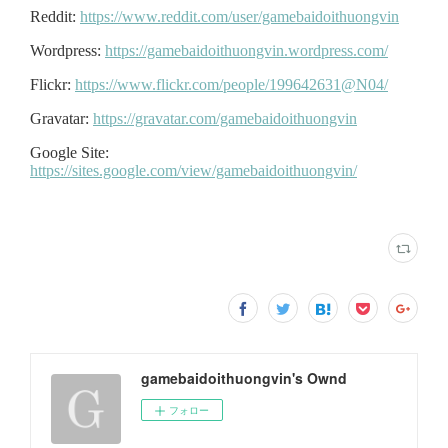
gamebaidoithuongvin's Ownd
フォロー